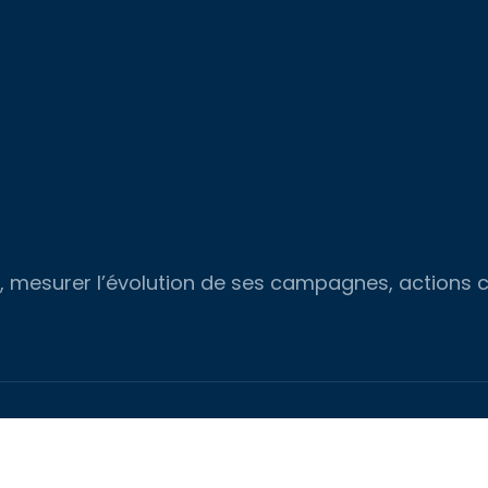
ées, mesurer l’évolution de ses campagnes, actions
Tendances & technologies à l’aube de la smart city 