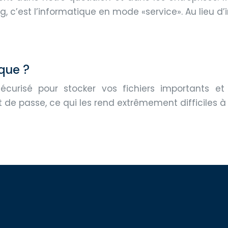
, c’est l’informatique en mode «service». Au lieu d’i
que ?
curisé pour stocker vos fichiers importants et 
e passe, ce qui les rend extrêmement difficiles à pi