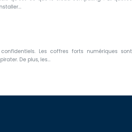
nstaller…
confidentiels. Les coffres forts numériques sont
rater. De plus, les…