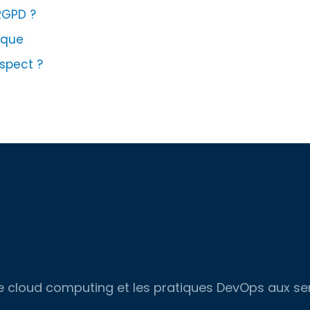
RGPD ?
nique
espect ?
, le cloud computing et les pratiques DevOps aux s