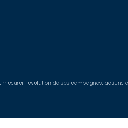
ées, mesurer l’évolution de ses campagnes, actions
Tendances & technologies à l’aube de la smart city 